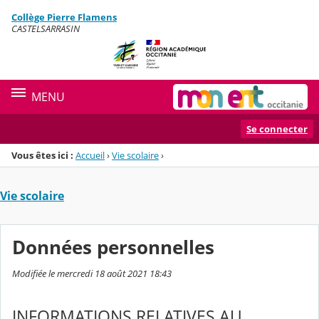
Panneau de gestion des cookies
Collège Pierre Flamens
Menu de la rubrique
Contenu
CASTELSARRASIN
MENU
Se connecter
Vous êtes ici :
Accueil
›
Vie scolaire
›
Vie scolaire
Données personnelles
Modifiée le mercredi 18 août 2021 18:43
INFORMATIONS RELATIVES AU