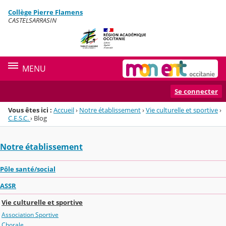
Panneau de gestion des cookies
Collège Pierre Flamens
Menu de la rubrique
Contenu
CASTELSARRASIN
MENU
Se connecter
Vous êtes ici :
Accueil
›
Notre établissement
›
Vie culturelle et sportive
›
C.E.S.C.
›
Blog
Notre établissement
Pôle santé/social
ASSR
Vie culturelle et sportive
Association Sportive
Chorale