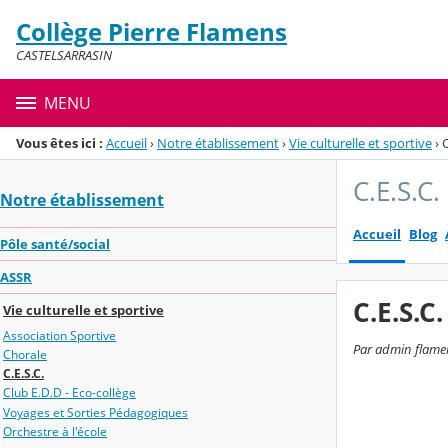
Panneau de gestion des cookies
Collège Pierre Flamens
Menu de la rubrique
Contenu
CASTELSARRASIN
MENU
Vous êtes ici :
Accueil
›
Notre établissement
›
Vie culturelle et sportive
›
C
C.E.S.C.
Notre établissement
Accueil
Blog
Pôle santé/social
ASSR
C.E.S.C.
Vie culturelle et sportive
Association Sportive
Par admin flamen
Chorale
C.E.S.C.
Club E.D.D - Eco-collège
Voyages et Sorties Pédagogiques
Orchestre à l'école