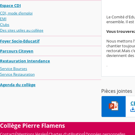
Espace CDI
CDI, mode d'emploi
Le Comité d'Educ
EMI
ensemble. Il est
Clubs
Des sites utiles au collège
Vous trouverez
Nous mettons l'a
Foyer Socio-Educatif
chantier toujour
rectorat.Mais c'
Parcours Citoyen
deviennent des 
Restauration Intendance
.
Service Bourses
Service Restauration
Agenda du collège
Pièces jointes
C
Collège Pierre Flamens
Contacts
Mentions légales
Chartes d'utilisation
Données personnelles