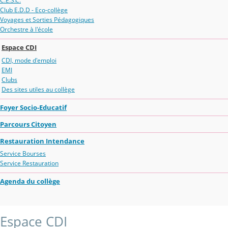
C.E.S.C.
Club E.D.D - Eco-collège
Voyages et Sorties Pédagogiques
Orchestre à l'école
Espace CDI
CDI, mode d'emploi
EMI
Clubs
Des sites utiles au collège
Foyer Socio-Educatif
Parcours Citoyen
Restauration Intendance
Service Bourses
Service Restauration
Agenda du collège
Espace CDI