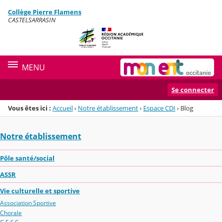
Panneau de gestion des cookies
Collège Pierre Flamens
Menu de la rubrique
Contenu
CASTELSARRASIN
MENU
Se connecter
Vous êtes ici :
Accueil
›
Notre établissement
›
Espace CDI
›
Blog
Notre établissement
Pôle santé/social
ASSR
Vie culturelle et sportive
Association Sportive
Chorale