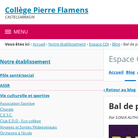
Panneau de gestion des cookies
Collège Pierre Flamens
Menu de la rubrique
Contenu
CASTELSARRASIN
MENU
Vous êtes ici :
Accueil
›
Notre établissement
›
Espace CDI
›
Blog
›
Bal de p
Espace 
Notre établissement
Accueil
Blog
Pôle santé/social
ASSR
‹
Retour au blog
Vie culturelle et sportive
Bal de 
Association Sportive
Chorale
C.E.S.C.
Par SONIA AUTHIE
Club E.D.D - Eco-collège
Voyages et Sorties Pédagogiques
Orchestre à l'école