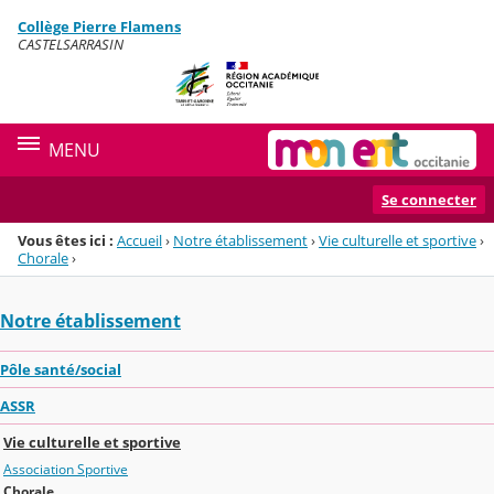
Panneau de gestion des cookies
Collège Pierre Flamens
Menu de la rubrique
Contenu
CASTELSARRASIN
MENU
Se connecter
Vous êtes ici :
Accueil
›
Notre établissement
›
Vie culturelle et sportive
›
Chorale
›
Notre établissement
Pôle santé/social
ASSR
Vie culturelle et sportive
Association Sportive
Chorale