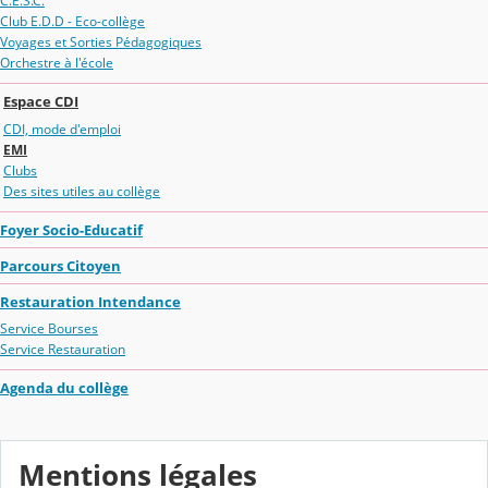
C.E.S.C.
Club E.D.D - Eco-collège
Voyages et Sorties Pédagogiques
Orchestre à l'école
Espace CDI
CDI, mode d'emploi
EMI
Clubs
Des sites utiles au collège
Foyer Socio-Educatif
Parcours Citoyen
Restauration Intendance
Service Bourses
Service Restauration
Agenda du collège
Mentions légales