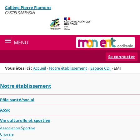
Panneau de gestion des cookies
Collège Pierre Flamens
Menu de la rubrique
Contenu
CASTELSARRASIN
MENU
Se connecter
Vous êtes ici :
Accueil
›
Notre établissement
›
Espace CDI
›
EMI
Notre établissement
Pôle santé/social
ASSR
Vie culturelle et sportive
Association Sportive
Chorale