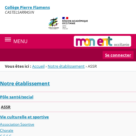
Panneau de gestion des cookies
Collège Pierre Flamens
Menu de la rubrique
Contenu
CASTELSARRASIN
MENU
Se connecter
Vous êtes ici :
Accueil
›
Notre établissement
›
ASSR
Notre établissement
Pôle santé/social
ASSR
Vie culturelle et sportive
Association Sportive
Chorale