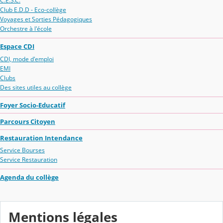
C.E.S.C.
Club E.D.D - Eco-collège
Voyages et Sorties Pédagogiques
Orchestre à l'école
Espace CDI
CDI, mode d'emploi
EMI
Clubs
Des sites utiles au collège
Foyer Socio-Educatif
Parcours Citoyen
Restauration Intendance
Service Bourses
Service Restauration
Agenda du collège
Mentions légales