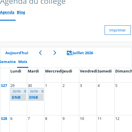
Agenda du collège
Agenda
Blog
Imprimer
Aujourd’hui
Juillet 2026
Semaine
Mois
Lundi
Mardi
Mercredi
Jeudi
Vendredi
Samedi
Dimanc
S27
29
30
1
2
3
4
5
26/06 - 30/06
26/06 - 30/06
DNB
DNB
S28
6
7
8
9
10
11
12