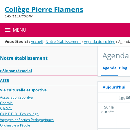
Panneau de gestion des cookies
Collège Pierre Flamens
Menu de la rubrique
Contenu
CASTELSARRASIN
MENU
Vous êtes ici :
Accueil
›
Notre établissement
›
Agenda du collège
›
Agend
Agenda 
Notre établissement
Agenda
Blog
Pôle santé/social
ASSR
Aujourd’hui
Vie culturelle et sportive
lun.
06
Association Sportive
Chorale
Sur la
C.E.S.C.
journée
Club E.D.D - Eco-collège
Voyages et Sorties Pédagogiques
Orchestre à l'école